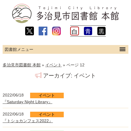
青
黒
白
ホーム
多治見市図書館 本館
»
イベント
»
ページ 12
利用案内
アーカイブ:
イベント
図書館について
こどものページ
2022/06/18
イベント
『Saturday Night Library』
利用者のページ （PC版）
2022/06/18
ログイン
イベント
『トショカンフェス2022』