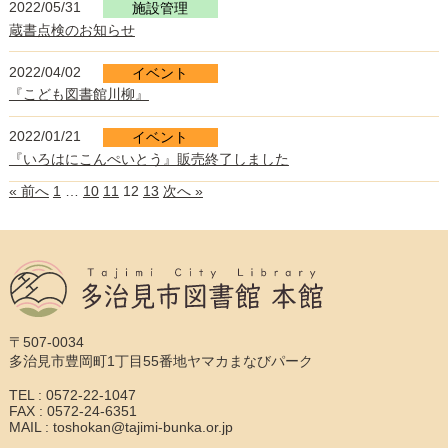
2022/05/31
施設管理
蔵書点検のお知らせ
2022/04/02
イベント
『こども図書館川柳』
2022/01/21
イベント
『いろはにこんぺいとう』販売終了しました
« 前へ
1
…
10
11
12
13
次へ »
〒507-0034
多治見市豊岡町1丁目55番地ヤマカまなびパーク
TEL : 0572-22-1047
FAX : 0572-24-6351
MAIL : toshokan@tajimi-bunka.or.jp