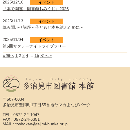
2025/12/16
イベント
『本で開運！図書館おみくじ』2026
2025/11/13
イベント
読み聞かせ講座～子どもと本を結ぶために～
2025/11/04
イベント
第6回サタデーナイトライブラリー
« 前へ
1
2
3
4
…
15
次へ »
〒507-0034
多治見市豊岡町1丁目55番地ヤマカまなびパーク
TEL : 0572-22-1047
FAX : 0572-24-6351
MAIL : toshokan@tajimi-bunka.or.jp