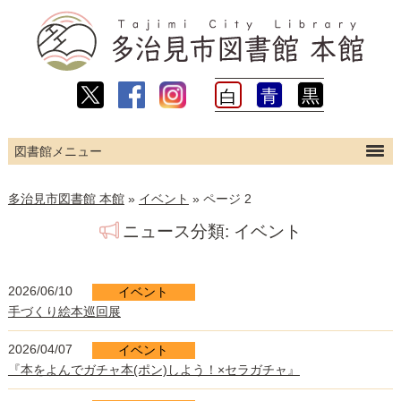
青
黒
白
ホーム
多治見市図書館 本館
»
イベント
»
ページ 2
利用案内
ニュース分類:
イベント
図書館について
こどものページ
2026/06/10
イベント
手づくり絵本巡回展
利用者のページ （PC版）
2026/04/07
ログイン
イベント
『本をよんでガチャ本(ポン)しよう！×セラガチャ』