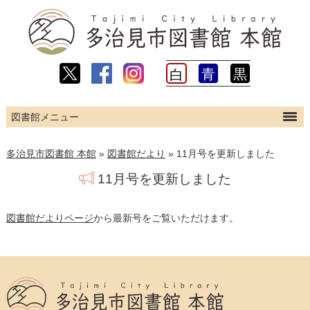
青
黒
白
ホーム
多治見市図書館 本館
»
図書館だより
»
11月号を更新しました
利用案内
11月号を更新しました
図書館について
こどものページ
図書館だよりページ
から最新号をご覧いただけます。
利用者のページ （PC版）
ログイン