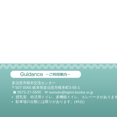
多治見市根本交流センター
〒507-0065 岐阜県多治見市根本町3-55-1
☎ 0572-27-5500 ✉ nemoto@tajimi-bunka.or.jp
授乳室、幼児用トイレ、多機能トイレ、エレベータがありま
駐車場の台数には限りがあります。(45台)