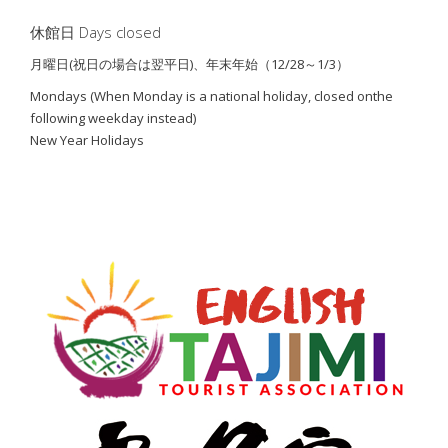
休館日 Days closed
月曜日(祝日の場合は翌平日)、年末年始（12/28～1/3）
Mondays (When Monday is a national holiday, closed on
the
following weekday instead)
New Year Holidays